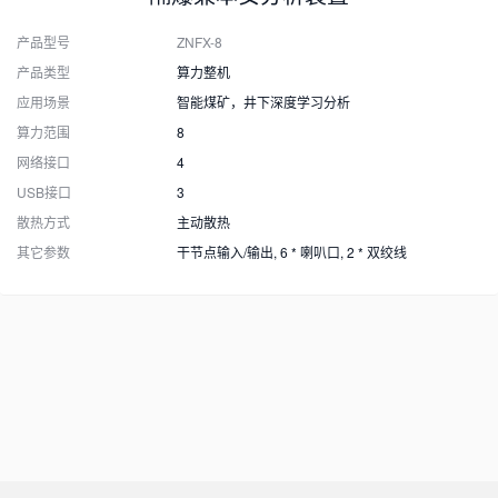
产品型号
ZNFX-8
产品类型
算力整机
应用场景
智能煤矿，井下深度学习分析
算力范围
8
网络接口
4
USB接口
3
散热方式
主动散热
其它参数
干节点输入/输出, 6 * 喇叭口, 2 * 双绞线