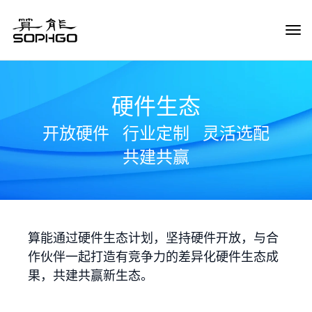
Tog
Navi
硬件生态
开放硬件
行业定制
灵活选配
共建共赢
算能通过硬件生态计划，坚持硬件开放，与合
作伙伴一起打造有竞争力的差异化硬件生态成
果，共建共赢新生态。