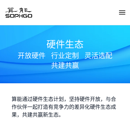
Tog
Navi
硬件生态
开放硬件
行业定制
灵活选配
共建共赢
算能通过硬件生态计划，坚持硬件开放，与合
作伙伴一起打造有竞争力的差异化硬件生态成
果，共建共赢新生态。