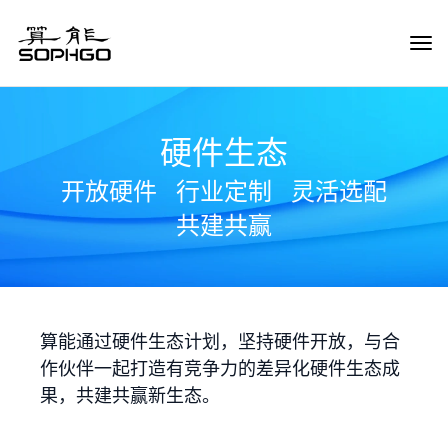
Tog
Navi
硬件生态
开放硬件
行业定制
灵活选配
共建共赢
算能通过硬件生态计划，坚持硬件开放，与合
作伙伴一起打造有竞争力的差异化硬件生态成
果，共建共赢新生态。