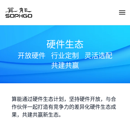
Tog
Navi
硬件生态
开放硬件
行业定制
灵活选配
共建共赢
算能通过硬件生态计划，坚持硬件开放，与合
作伙伴一起打造有竞争力的差异化硬件生态成
果，共建共赢新生态。