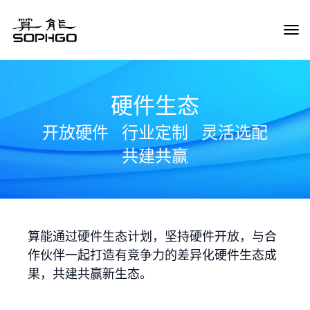
Tog
Navi
硬件生态
开放硬件
行业定制
灵活选配
共建共赢
算能通过硬件生态计划，坚持硬件开放，与合
作伙伴一起打造有竞争力的差异化硬件生态成
果，共建共赢新生态。