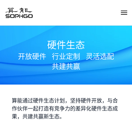
Tog
Navi
硬件生态
开放硬件
行业定制
灵活选配
共建共赢
算能通过硬件生态计划，坚持硬件开放，与合
作伙伴一起打造有竞争力的差异化硬件生态成
果，共建共赢新生态。