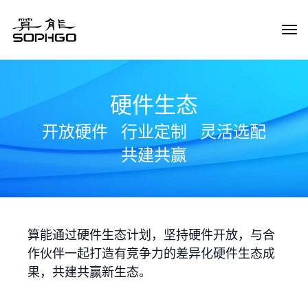
Tog
Navi
硬件生态
开放硬件
行业定制
灵活选配
共建共赢
算能通过硬件生态计划，坚持硬件开放，与合
作伙伴一起打造有竞争力的差异化硬件生态成
果，共建共赢新生态。