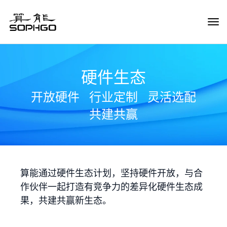
Tog
Navi
硬件生态
开放硬件
行业定制
灵活选配
共建共赢
算能通过硬件生态计划，坚持硬件开放，与合
作伙伴一起打造有竞争力的差异化硬件生态成
果，共建共赢新生态。