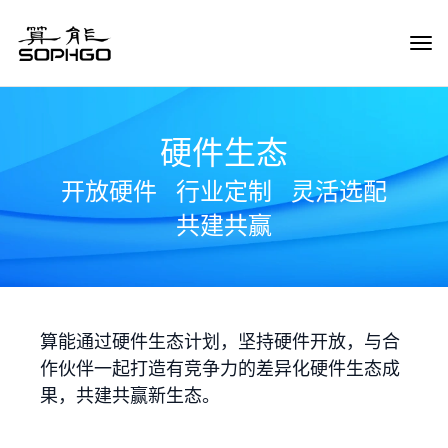
Tog
Navi
硬件生态
开放硬件
行业定制
灵活选配
共建共赢
算能通过硬件生态计划，坚持硬件开放，与合
作伙伴一起打造有竞争力的差异化硬件生态成
果，共建共赢新生态。