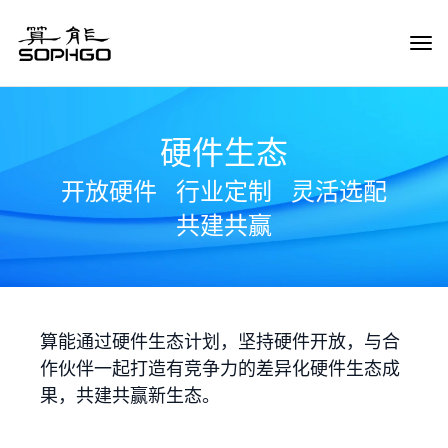
Tog
Navi
硬件生态
开放硬件
行业定制
灵活选配
共建共赢
算能通过硬件生态计划，坚持硬件开放，与合
作伙伴一起打造有竞争力的差异化硬件生态成
果，共建共赢新生态。