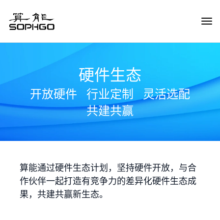
Tog
Navi
硬件生态
开放硬件
行业定制
灵活选配
共建共赢
算能通过硬件生态计划，坚持硬件开放，与合
作伙伴一起打造有竞争力的差异化硬件生态成
果，共建共赢新生态。