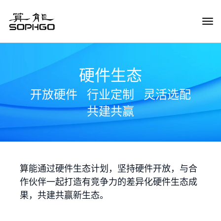
Tog
Navi
硬件生态
开放硬件
行业定制
灵活选配
共建共赢
算能通过硬件生态计划，坚持硬件开放，与合
作伙伴一起打造有竞争力的差异化硬件生态成
果，共建共赢新生态。