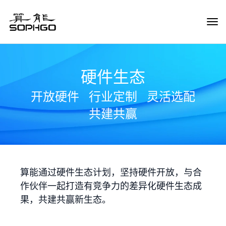
Tog
Navi
硬件生态
开放硬件
行业定制
灵活选配
共建共赢
算能通过硬件生态计划，坚持硬件开放，与合
作伙伴一起打造有竞争力的差异化硬件生态成
果，共建共赢新生态。