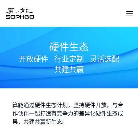
Tog
Navi
硬件生态
开放硬件
行业定制
灵活选配
共建共赢
算能通过硬件生态计划，坚持硬件开放，与合
作伙伴一起打造有竞争力的差异化硬件生态成
果，共建共赢新生态。