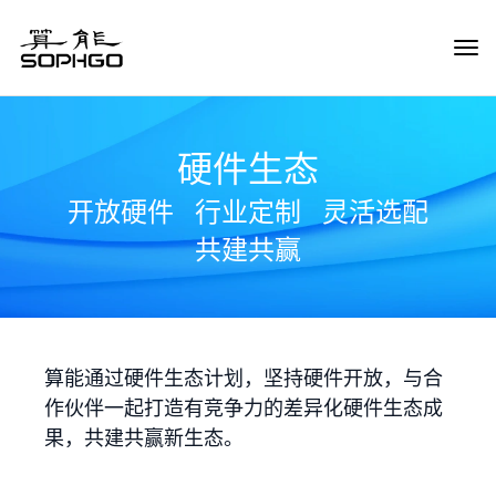
Tog
Navi
硬件生态
开放硬件
行业定制
灵活选配
共建共赢
算能通过硬件生态计划，坚持硬件开放，与合
作伙伴一起打造有竞争力的差异化硬件生态成
果，共建共赢新生态。