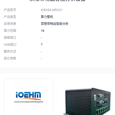
产品型号
IOEHM-AIRC01
产品类型
算力整机
应用场景
禁限带物品智能分析
算力范围
16
网络接口
-
USB接口
7
散热方式
-
其它参数
-