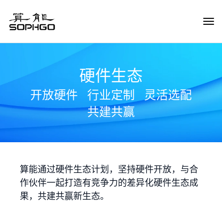
Tog
Navi
硬件生态
开放硬件
行业定制
灵活选配
共建共赢
算能通过硬件生态计划，坚持硬件开放，与合
作伙伴一起打造有竞争力的差异化硬件生态成
果，共建共赢新生态。