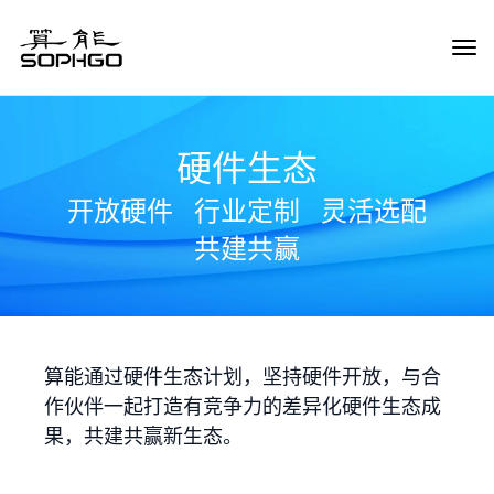
Tog
Navi
硬件生态
开放硬件
行业定制
灵活选配
共建共赢
算能通过硬件生态计划，坚持硬件开放，与合
作伙伴一起打造有竞争力的差异化硬件生态成
果，共建共赢新生态。