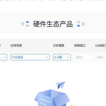
硬件生态产品
型
应用场景
分析路数
网络接口
USB接
套件
行业智能
0~8路