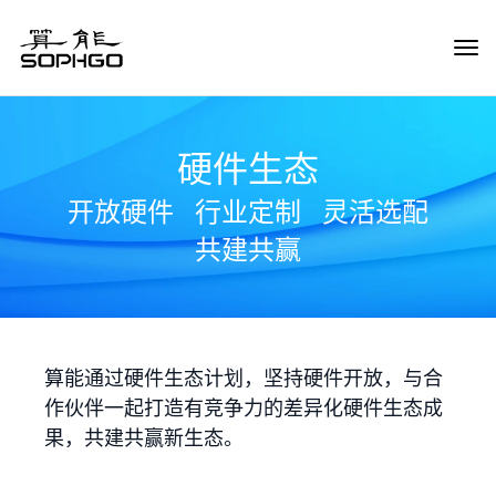
Tog
Navi
硬件生态
开放硬件
行业定制
灵活选配
共建共赢
算能通过硬件生态计划，坚持硬件开放，与合
作伙伴一起打造有竞争力的差异化硬件生态成
果，共建共赢新生态。