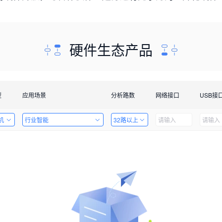
硬件生态产品
型
应用场景
分析路数
网络接口
USB接
机
行业智能
32路以上