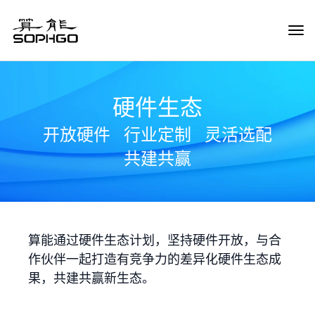
Tog
Navi
硬件生态
开放硬件
行业定制
灵活选配
共建共赢
算能通过硬件生态计划，坚持硬件开放，与合
作伙伴一起打造有竞争力的差异化硬件生态成
果，共建共赢新生态。