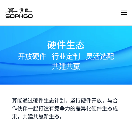
Tog
Navi
硬件生态
开放硬件
行业定制
灵活选配
共建共赢
算能通过硬件生态计划，坚持硬件开放，与合
作伙伴一起打造有竞争力的差异化硬件生态成
果，共建共赢新生态。