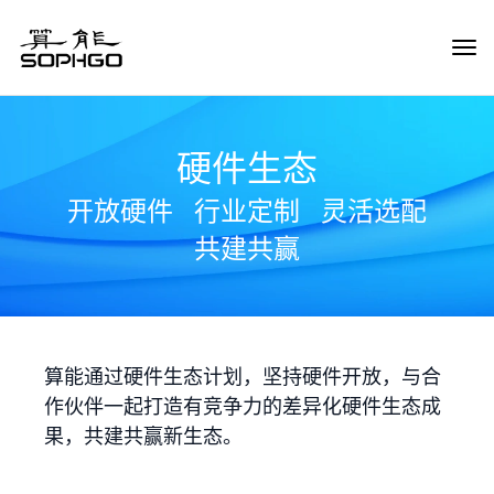
Tog
Navi
硬件生态
开放硬件
行业定制
灵活选配
共建共赢
算能通过硬件生态计划，坚持硬件开放，与合
作伙伴一起打造有竞争力的差异化硬件生态成
果，共建共赢新生态。