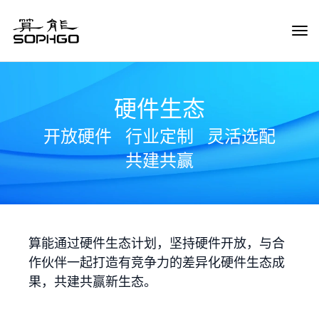
Tog
Navi
硬件生态
开放硬件
行业定制
灵活选配
共建共赢
算能通过硬件生态计划，坚持硬件开放，与合
作伙伴一起打造有竞争力的差异化硬件生态成
果，共建共赢新生态。