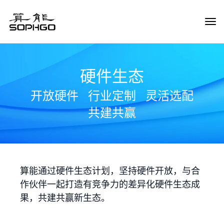
Tog
Navi
硬件生态
开放硬件
行业定制
灵活选配
共建共赢
算能通过硬件生态计划，坚持硬件开放，与合
作伙伴一起打造有竞争力的差异化硬件生态成
果，共建共赢新生态。