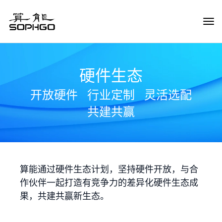
Tog
Navi
硬件生态
开放硬件
行业定制
灵活选配
共建共赢
算能通过硬件生态计划，坚持硬件开放，与合
作伙伴一起打造有竞争力的差异化硬件生态成
果，共建共赢新生态。