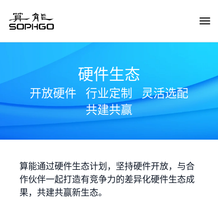
Tog
Navi
硬件生态
开放硬件
行业定制
灵活选配
共建共赢
算能通过硬件生态计划，坚持硬件开放，与合
作伙伴一起打造有竞争力的差异化硬件生态成
果，共建共赢新生态。