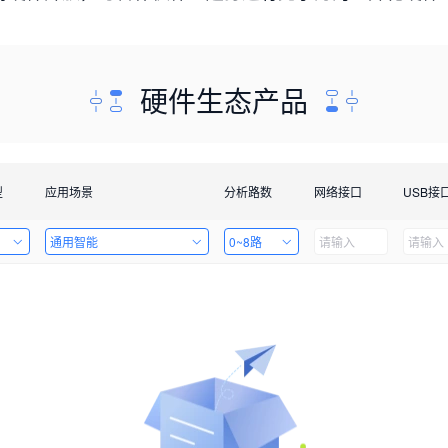
硬件生态产品
型
应用场景
分析路数
网络接口
USB接
通用智能
0~8路