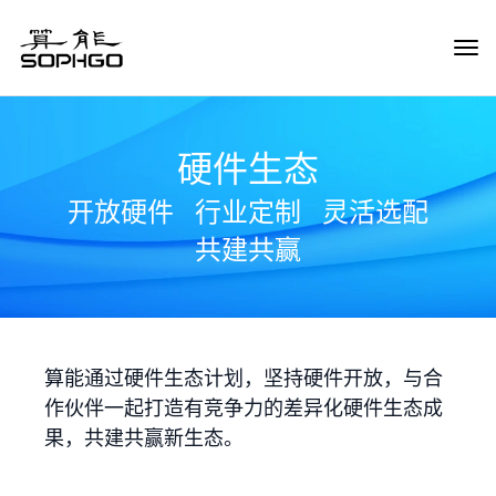
Tog
Navi
硬件生态
开放硬件
行业定制
灵活选配
共建共赢
算能通过硬件生态计划，坚持硬件开放，与合
作伙伴一起打造有竞争力的差异化硬件生态成
果，共建共赢新生态。