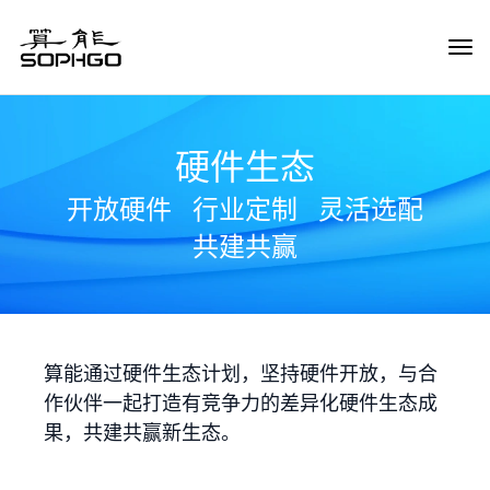
Tog
Navi
硬件生态
开放硬件
行业定制
灵活选配
共建共赢
算能通过硬件生态计划，坚持硬件开放，与合
作伙伴一起打造有竞争力的差异化硬件生态成
果，共建共赢新生态。