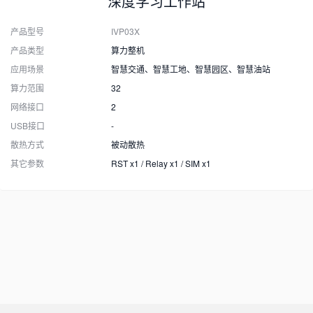
深度学习工作站
产品型号
IVP03X
产品类型
算力整机
应用场景
智慧交通、智慧工地、智慧园区、智慧油站
算力范围
32
网络接口
2
USB接口
-
散热方式
被动散热
其它参数
RST x1 / Relay x1 / SIM x1