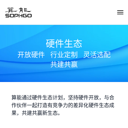
Tog
Navi
硬件生态
开放硬件
行业定制
灵活选配
共建共赢
算能通过硬件生态计划，坚持硬件开放，与合
作伙伴一起打造有竞争力的差异化硬件生态成
果，共建共赢新生态。