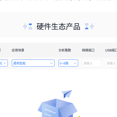
硬件生态产品
型
应用场景
分析路数
网络接口
USB接
机
通用智能
0~8路