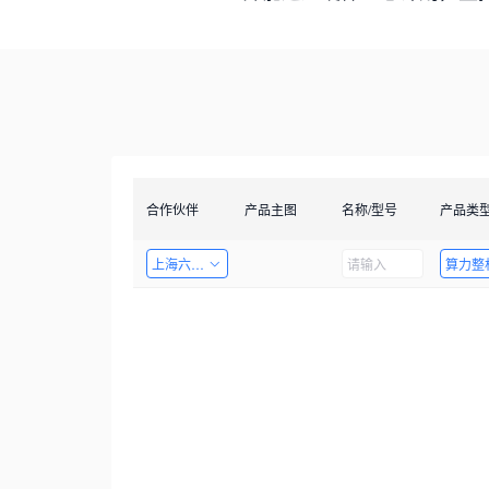
合作伙伴
产品主图
名称/型号
产品类
上海六梓科技有限公司
算力整