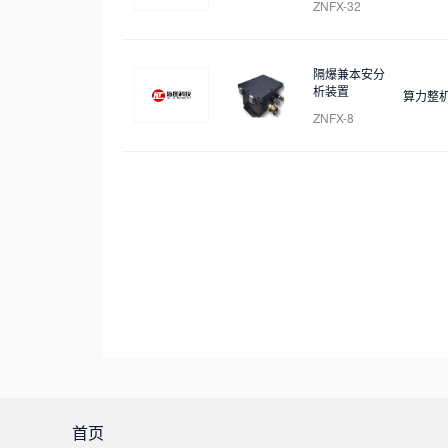
ZNFX-32
隔爆兼本安分
析装置
算力整
ZNFX-8
首页