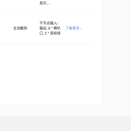
显示,
AC100V~240V
干节点输入/
主动散热
输出, 6 * 喇叭
了解更多 >
口, 2 * 双绞线