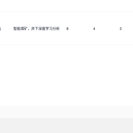
机
智能煤矿，井下深度学习分析
8
4
3