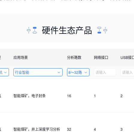
硬件生态产品
型
应用场景
分析路数
网络接口
USB接
机
行业智能
8～32路
机
智能煤矿，电子封条
16
1
2
机
智能煤矿，井上深度学习分析
32
4
3