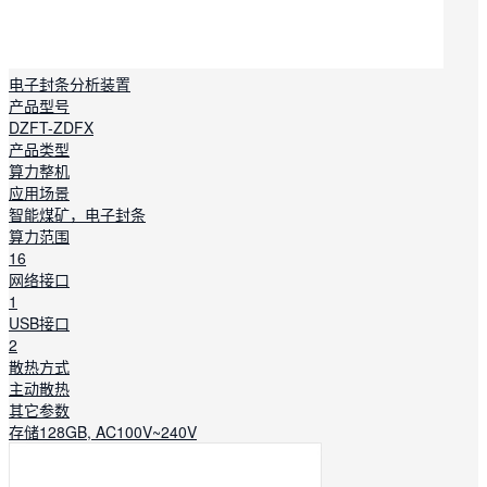
电子封条分析装置
产品型号
DZFT-ZDFX
产品类型
算力整机
应用场景
智能煤矿，电子封条
算力范围
16
网络接口
1
USB接口
2
散热方式
主动散热
其它参数
存储128GB, AC100V~240V