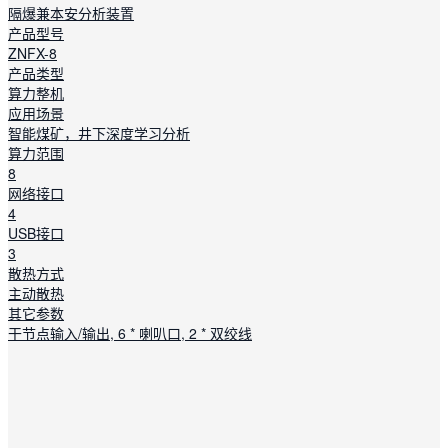
隔爆兼本安分析装置
产品型号
ZNFX-8
产品类型
算力整机
应用场景
智能煤矿，井下深度学习分析
算力范围
8
网络接口
4
USB接口
3
散热方式
主动散热
其它参数
干节点输入/输出, 6 * 喇叭口, 2 * 双绞线