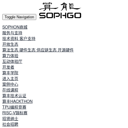
Toggle Navigation
SOPHON商城
服务与支持
技术资料
客户支持
开放生态
算法生态
硬件生态
供应链生态
开源硬件
算力体验
互动体验厅
开发者
算丰学院
进入主页
案例中心
在线课程
算丰技术认证
算丰HACKTHON
TPU编程竞赛
RISC-V锦标赛
招贤纳士
社会招聘