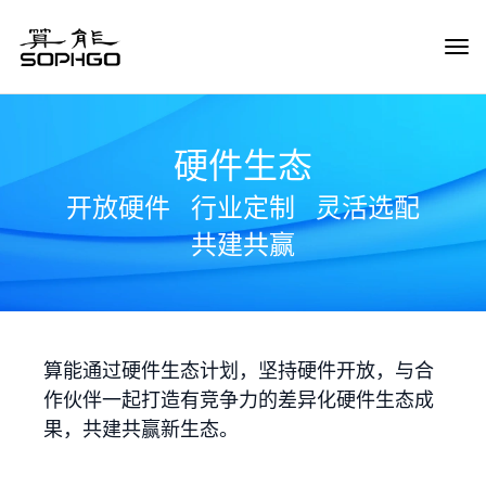
Tog
Navi
硬件生态
开放硬件
行业定制
灵活选配
共建共赢
算能通过硬件生态计划，坚持硬件开放，与合
作伙伴一起打造有竞争力的差异化硬件生态成
果，共建共赢新生态。