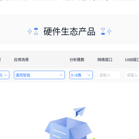
硬件生态产品
型
应用场景
分析路数
网络接口
USB接
机
通用智能
0~8路