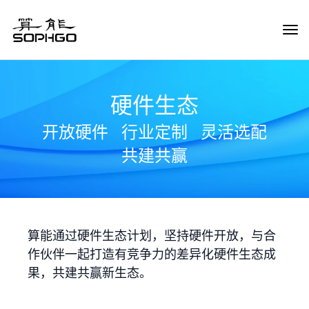
Tog
Navi
硬件生态
开放硬件
行业定制
灵活选配
共建共赢
算能通过硬件生态计划，坚持硬件开放，与合
作伙伴一起打造有竞争力的差异化硬件生态成
果，共建共赢新生态。