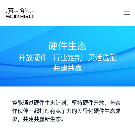
Tog
Navi
硬件生态
开放硬件
行业定制
灵活选配
共建共赢
算能通过硬件生态计划，坚持硬件开放，与合
作伙伴一起打造有竞争力的差异化硬件生态成
果，共建共赢新生态。