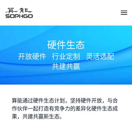
Tog
Navi
硬件生态
开放硬件
行业定制
灵活选配
共建共赢
算能通过硬件生态计划，坚持硬件开放，与合
作伙伴一起打造有竞争力的差异化硬件生态成
果，共建共赢新生态。