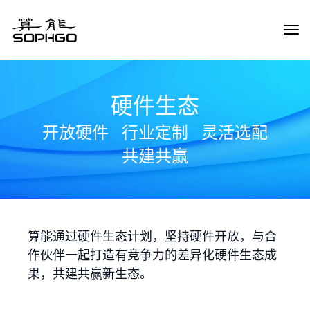
Tog
Navi
硬件生态
开放硬件
行业定制
灵活选配
共建共赢
算能通过硬件生态计划，坚持硬件开放，与合
作伙伴一起打造有竞争力的差异化硬件生态成
果，共建共赢新生态。