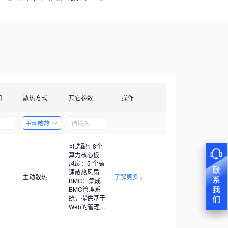
口
散热方式
其它参数
操作
主动散热
可选配1-8个
算力核心板
风扇：5 个高
速散热风扇
主动散热
了解更多 >
BMC：集成
BMC管理系
统，提供基于
Web的管理界
面，BMC管
理系统可进行