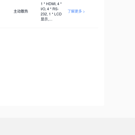
二次开发
1 * HDMI, 4 *
I/O, 4 * RS-
主动散热
了解更多 >
232, 1 * LCD
显示,
AC100V~240V