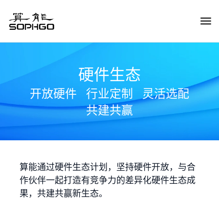
Tog
Navi
硬件生态
开放硬件
行业定制
灵活选配
共建共赢
算能通过硬件生态计划，坚持硬件开放，与合
作伙伴一起打造有竞争力的差异化硬件生态成
果，共建共赢新生态。