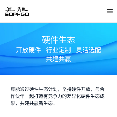
Tog
Navi
硬件生态
开放硬件
行业定制
灵活选配
共建共赢
算能通过硬件生态计划，坚持硬件开放，与合
作伙伴一起打造有竞争力的差异化硬件生态成
果，共建共赢新生态。