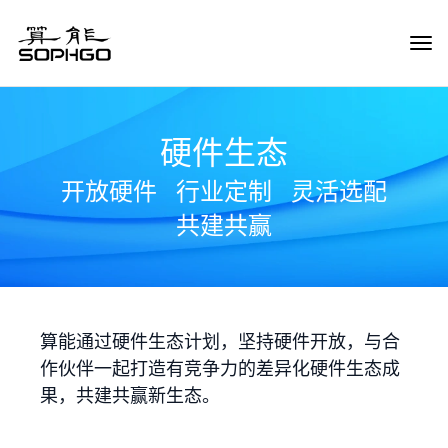
Tog
Navi
硬件生态
开放硬件
行业定制
灵活选配
共建共赢
算能通过硬件生态计划，坚持硬件开放，与合
作伙伴一起打造有竞争力的差异化硬件生态成
果，共建共赢新生态。