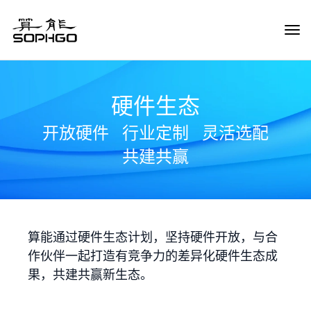
Tog
Navi
硬件生态
开放硬件
行业定制
灵活选配
共建共赢
算能通过硬件生态计划，坚持硬件开放，与合
作伙伴一起打造有竞争力的差异化硬件生态成
果，共建共赢新生态。