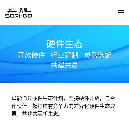
Tog
Navi
硬件生态
开放硬件
行业定制
灵活选配
共建共赢
算能通过硬件生态计划，坚持硬件开放，与合
作伙伴一起打造有竞争力的差异化硬件生态成
果，共建共赢新生态。