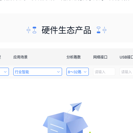
硬件生态产品
型
应用场景
分析路数
网络接口
USB接
行业智能
8～32路