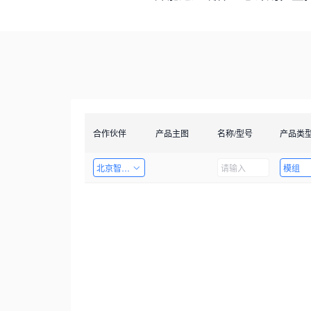
合作伙伴
产品主图
名称/型号
产品类
北京智启图瞳科技有限公司
模组