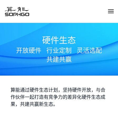
Tog
Navi
硬件生态
开放硬件
行业定制
灵活选配
共建共赢
算能通过硬件生态计划，坚持硬件开放，与合
作伙伴一起打造有竞争力的差异化硬件生态成
果，共建共赢新生态。