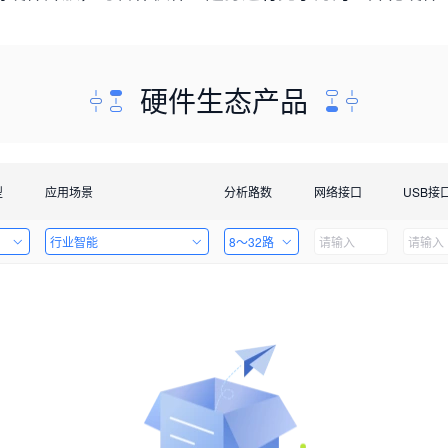
硬件生态产品
型
应用场景
分析路数
网络接口
USB接
行业智能
8～32路