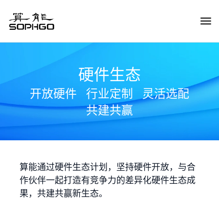
Tog
Navi
硬件生态
开放硬件
行业定制
灵活选配
共建共赢
算能通过硬件生态计划，坚持硬件开放，与合
作伙伴一起打造有竞争力的差异化硬件生态成
果，共建共赢新生态。